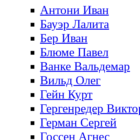
Антони Иван
Бауэр Лалита
Бер Иван
Блюме Павел
Ванке Вальдемар
Вильд Олег
Гейн Курт
Гергенредер Викто
Герман Сергей
Госсен Агнес