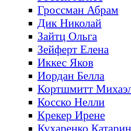
Гроссман Абрам
Дик Николай
Зайтц Ольга
Зейферт Елена
Иккес Яков
Иордан Белла
Кортшмитт Михаэ
Косско Нелли
Крекер Ирене
Кухаренко Катарин