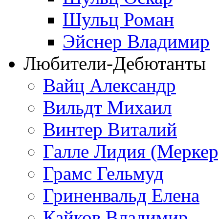
Шульц Роман
Эйснер Владимир
Любители-Дебютанты
Вайц Александр
Вильдт Михаил
Винтер Виталий
Галле Лидия (Меркер
Грамс Гельмуд
Гриненвальд Елена
Кайков Владимир