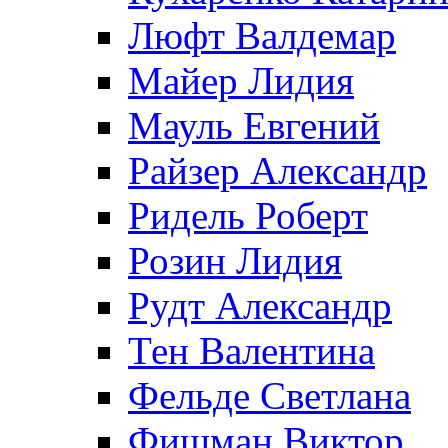
Люфт Валдемaр
Майер Лидия
Мауль Евгений
Райзер Александр
Ридель Роберт
Розин Лидия
Рудт Александр
Тен Валентина
Фельде Светлана
Фишман Виктор