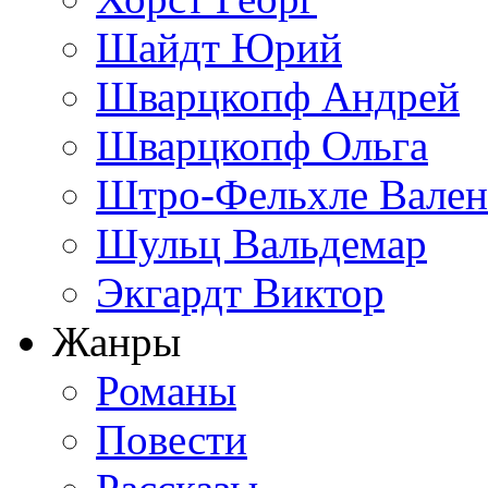
Шайдт Юрий
Шварцкопф Андрей
Шварцкопф Ольга
Штро-Фельхле Вален
Шульц Вальдемар
Экгардт Виктор
Жанры
Романы
Повести