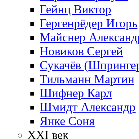
Гейнц Виктор
Гергенрёдер Игорь
Майснер Александ
Новиков Сергей
Сукачёв (Шпрингер
Тильманн Мартин
Шифнер Карл
Шмидт Александр
Янке Соня
XXI век