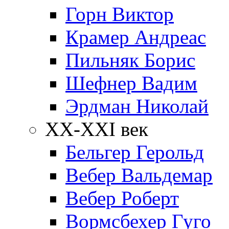
Горн Виктор
Крамер Андреас
Пильняк Борис
Шефнер Вадим
Эрдман Николай
ХХ-XXI век
Бельгер Герольд
Вебер Вальдемар
Вебер Роберт
Вормсбехер Гуго