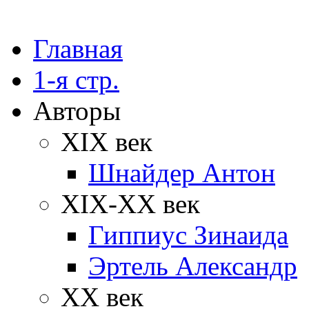
Главная
1-я стр.
Авторы
XIX век
Шнайдер Антон
XIX-XX век
Гиппиус Зинаида
Эртель Александр
XX век