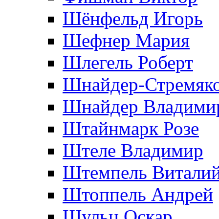
Шёнфельд Игорь
Шефнер Мария
Шлегель Роберт
Шнайдер-Стремяко
Шнайдер Владими
Штайнмарк Розe
Штеле Владимир
Штемпель Витали
Штоппель Андрей
Шульц Оскар