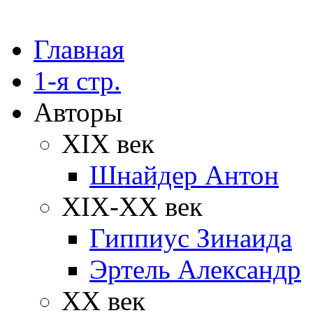
Главная
1-я стр.
Авторы
XIX век
Шнайдер Антон
XIX-XX век
Гиппиус Зинаида
Эртель Александр
XX век