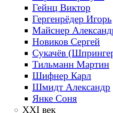
Гейнц Виктор
Гергенрёдер Игорь
Майснер Александ
Новиков Сергей
Сукачёв (Шпрингер
Тильманн Мартин
Шифнер Карл
Шмидт Александр
Янке Соня
XXI век