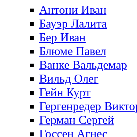
Антони Иван
Бауэр Лалита
Бер Иван
Блюме Павел
Ванке Вальдемар
Вильд Олег
Гейн Курт
Гергенредер Викто
Герман Сергей
Госсен Агнес