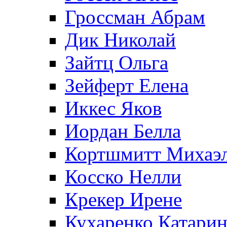
Гроссман Абрам
Дик Николай
Зайтц Ольга
Зейферт Елена
Иккес Яков
Иордан Белла
Кортшмитт Михаэ
Косско Нелли
Крекер Ирене
Кухаренко Катарин