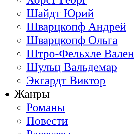
Шайдт Юрий
Шварцкопф Андрей
Шварцкопф Ольга
Штро-Фельхле Вален
Шульц Вальдемар
Экгардт Виктор
Жанры
Романы
Повести