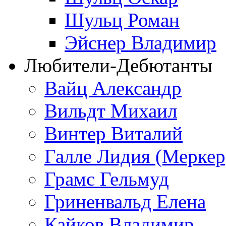
Шульц Роман
Эйснер Владимир
Любители-Дебютанты
Вайц Александр
Вильдт Михаил
Винтер Виталий
Галле Лидия (Меркер
Грамс Гельмуд
Гриненвальд Елена
Кайков Владимир