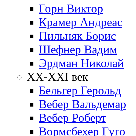
Горн Виктор
Крамер Андреас
Пильняк Борис
Шефнер Вадим
Эрдман Николай
ХХ-XXI век
Бельгер Герольд
Вебер Вальдемар
Вебер Роберт
Вормсбехер Гуго