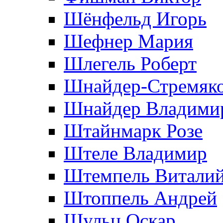
Шёнфельд Игорь
Шефнер Мария
Шлегель Роберт
Шнайдер-Стремяко
Шнайдер Владими
Штайнмарк Розe
Штеле Владимир
Штемпель Витали
Штоппель Андрей
Шульц Оскар