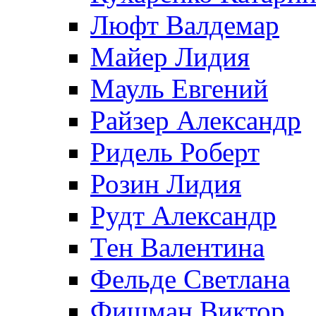
Люфт Валдемaр
Майер Лидия
Мауль Евгений
Райзер Александр
Ридель Роберт
Розин Лидия
Рудт Александр
Тен Валентина
Фельде Светлана
Фишман Виктор