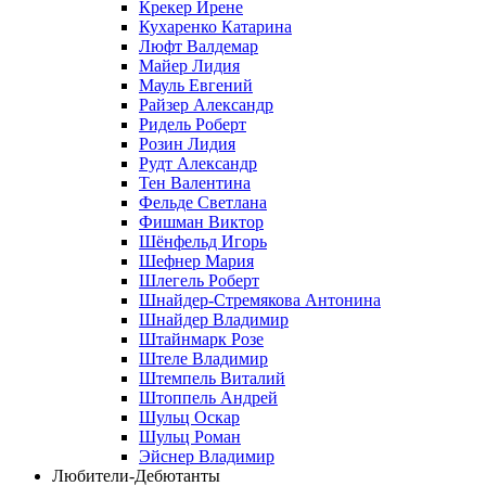
Крекер Ирене
Кухаренко Катарина
Люфт Валдемaр
Майер Лидия
Мауль Евгений
Райзер Александр
Ридель Роберт
Розин Лидия
Рудт Александр
Тен Валентина
Фельде Светлана
Фишман Виктор
Шёнфельд Игорь
Шефнер Мария
Шлегель Роберт
Шнайдер-Стремякова Антонина
Шнайдер Владимир
Штайнмарк Розe
Штеле Владимир
Штемпель Виталий
Штоппель Андрей
Шульц Оскар
Шульц Роман
Эйснер Владимир
Любители-Дебютанты