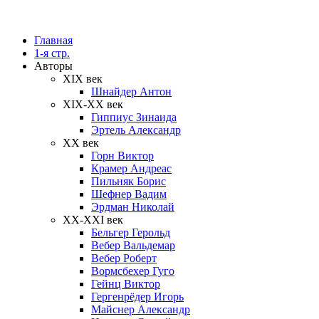
Главная
1-я стр.
Авторы
XIX век
Шнайдер Антон
XIX-XX век
Гиппиус Зинаида
Эртель Александр
XX век
Горн Виктор
Крамер Андреас
Пильняк Борис
Шефнер Вадим
Эрдман Николай
ХХ-XXI век
Бельгер Герольд
Вебер Вальдемар
Вебер Роберт
Вормсбехер Гуго
Гейнц Виктор
Гергенрёдер Игорь
Майснер Александр