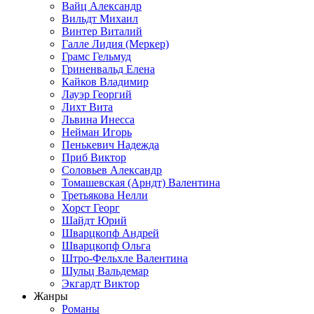
Вайц Александр
Вильдт Михаил
Винтер Виталий
Галле Лидия (Меркер)
Грамс Гельмуд
Гриненвальд Елена
Кайков Владимир
Лауэр Георгий
Лихт Вита
Львина Инесса
Нейман Игорь
Пенькевич Надежда
Приб Виктор
Соловьев Александр
Томашевская (Арндт) Валентина
Третьякова Нелли
Хорст Георг
Шайдт Юрий
Шварцкопф Андрей
Шварцкопф Ольга
Штро-Фельхле Валентина
Шульц Вальдемар
Экгардт Виктор
Жанры
Романы