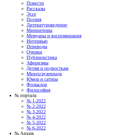
Повести
Рассказы
Эссе
Поэзия
Литературоведение
Миниатюры
Мемуары и воспоминания
Интервью
Переводы
Очерки
Публицистика
Афоризмы
Детям и подросткам
Мюнхгаузениада
Юмор и сатира
Фольклор
Философия
№ портала
№ 1-2022
№ 2-2022
№ 3-2022
№ 4-2022
№ 5-2022
№ 6-2022
№ Архив