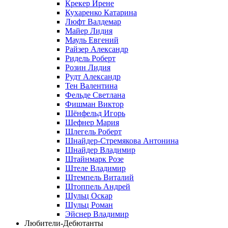
Крекер Ирене
Кухаренко Катарина
Люфт Валдемaр
Майер Лидия
Мауль Евгений
Райзер Александр
Ридель Роберт
Розин Лидия
Рудт Александр
Тен Валентина
Фельде Светлана
Фишман Виктор
Шёнфельд Игорь
Шефнер Мария
Шлегель Роберт
Шнайдер-Стремякова Антонина
Шнайдер Владимир
Штайнмарк Розe
Штеле Владимир
Штемпель Виталий
Штоппель Андрей
Шульц Оскар
Шульц Роман
Эйснер Владимир
Любители-Дебютанты