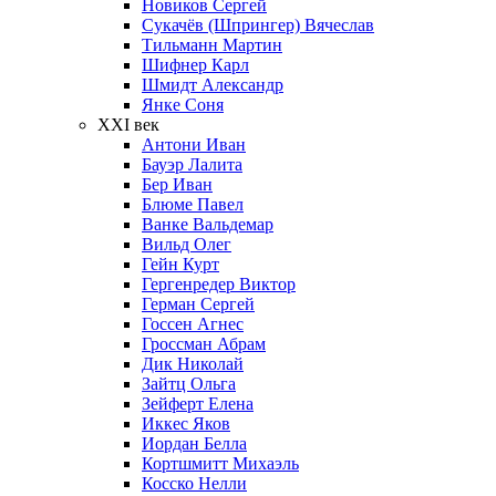
Новиков Сергей
Сукачёв (Шпрингер) Вячеслав
Тильманн Мартин
Шифнер Карл
Шмидт Александр
Янке Соня
XXI век
Антони Иван
Бауэр Лалита
Бер Иван
Блюме Павел
Ванке Вальдемар
Вильд Олег
Гейн Курт
Гергенредер Виктор
Герман Сергей
Госсен Агнес
Гроссман Абрам
Дик Николай
Зайтц Ольга
Зейферт Елена
Иккес Яков
Иордан Белла
Кортшмитт Михаэль
Косско Нелли