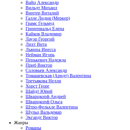
Вайц Александр
Вильдт Михаил
Винтер Виталий
Галле Лидия (Меркер)
Грамс Гельмуд
Гриненвальд Елена
Кайков Владимир
Лауэр Георгий
Лихт Вита
Львина Инесса
Нейман Игорь
Пенькевич Надежда
Приб Виктор
Соловьев Александр
Томашевская (Арндт) Валентина
Третьякова Нелли
Хорст Георг
Шайдт Юрий
Шварцкопф Андрей
Шварцкопф Ольга
Штро-Фельхле Валентина
Шульц Вальдемар
Экгардт Виктор
Жанры
Романы