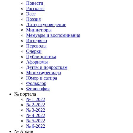
Повести
Рассказы
Эссе
Поэзия
Литературоведение
Миниатюры
Мемуары и воспоминания
Интервью
Переводы
Очерки
Публицистика
Афоризмы
Детям и подросткам
Мюнхгаузениада
Юмор и сатира
Фольклор
Философия
№ портала
№ 1-2022
№ 2-2022
№ 3-2022
№ 4-2022
№ 5-2022
№ 6-2022
№ Архив