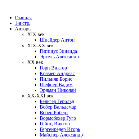
Главная
1-я стр.
Авторы
XIX век
Шнайдер Антон
XIX-XX век
Гиппиус Зинаида
Эртель Александр
XX век
Горн Виктор
Крамер Андреас
Пильняк Борис
Шефнер Вадим
Эрдман Николай
ХХ-XXI век
Бельгер Герольд
Вебер Вальдемар
Вебер Роберт
Вормсбехер Гуго
Гейнц Виктор
Гергенрёдер Игорь
Майснер Александр