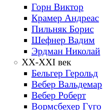
Горн Виктор
Крамер Андреас
Пильняк Борис
Шефнер Вадим
Эрдман Николай
ХХ-XXI век
Бельгер Герольд
Вебер Вальдемар
Вебер Роберт
Вормсбехер Гуго