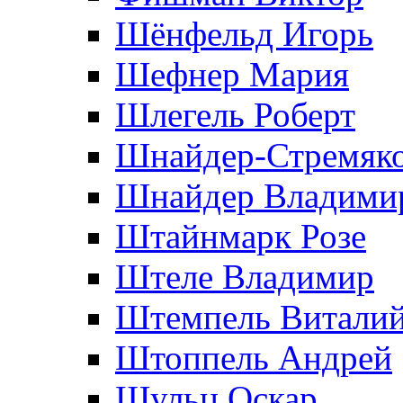
Шёнфельд Игорь
Шефнер Мария
Шлегель Роберт
Шнайдер-Стремяко
Шнайдер Владими
Штайнмарк Розe
Штеле Владимир
Штемпель Витали
Штоппель Андрей
Шульц Оскар