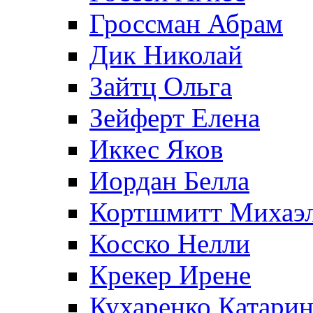
Гроссман Абрам
Дик Николай
Зайтц Ольга
Зейферт Елена
Иккес Яков
Иордан Белла
Кортшмитт Михаэ
Косско Нелли
Крекер Ирене
Кухаренко Катарин