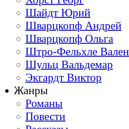
Шайдт Юрий
Шварцкопф Андрей
Шварцкопф Ольга
Штро-Фельхле Вален
Шульц Вальдемар
Экгардт Виктор
Жанры
Романы
Повести