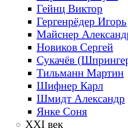
Гейнц Виктор
Гергенрёдер Игорь
Майснер Александ
Новиков Сергей
Сукачёв (Шпрингер
Тильманн Мартин
Шифнер Карл
Шмидт Александр
Янке Соня
XXI век