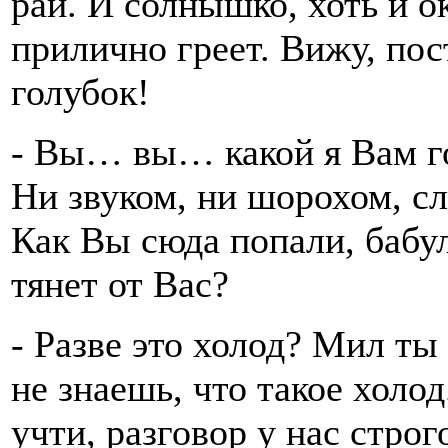
рай. И солнышко, хоть и о
прилично греет. Вижу, п
голубок!
- Вы… вы… какой я Вам го
Ни звуком, ни шорохом, с
Как Вы сюда попали, бабу
тянет от Вас?
- Разве это холод? Мил ты 
не знаешь, что такое холод
учти, разговор у нас стро