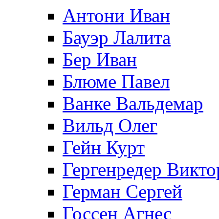
Антони Иван
Бауэр Лалита
Бер Иван
Блюме Павел
Ванке Вальдемар
Вильд Олег
Гейн Курт
Гергенредер Викто
Герман Сергей
Госсен Агнес