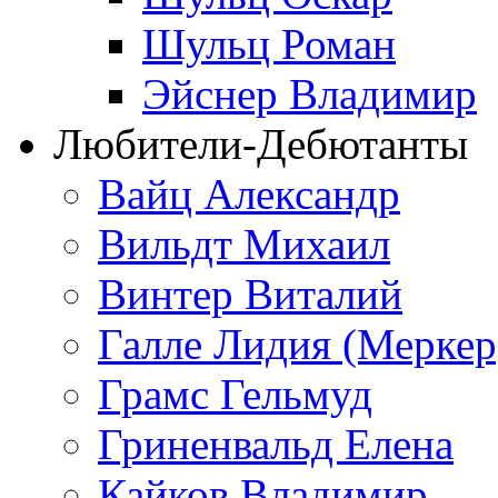
Шульц Роман
Эйснер Владимир
Любители-Дебютанты
Вайц Александр
Вильдт Михаил
Винтер Виталий
Галле Лидия (Меркер
Грамс Гельмуд
Гриненвальд Елена
Кайков Владимир