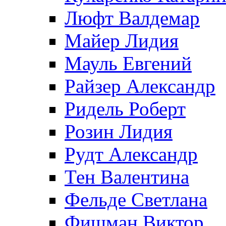
Люфт Валдемaр
Майер Лидия
Мауль Евгений
Райзер Александр
Ридель Роберт
Розин Лидия
Рудт Александр
Тен Валентина
Фельде Светлана
Фишман Виктор