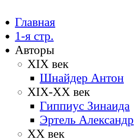
Главная
1-я стр.
Авторы
XIX век
Шнайдер Антон
XIX-XX век
Гиппиус Зинаида
Эртель Александр
XX век