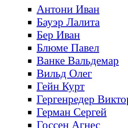
Антони Иван
Бауэр Лалита
Бер Иван
Блюме Павел
Ванке Вальдемар
Вильд Олег
Гейн Курт
Гергенредер Викто
Герман Сергей
Госсен Агнес