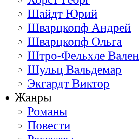
Шайдт Юрий
Шварцкопф Андрей
Шварцкопф Ольга
Штро-Фельхле Вален
Шульц Вальдемар
Экгардт Виктор
Жанры
Романы
Повести