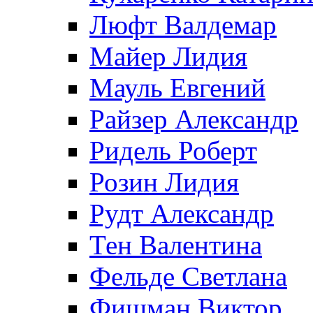
Люфт Валдемaр
Майер Лидия
Мауль Евгений
Райзер Александр
Ридель Роберт
Розин Лидия
Рудт Александр
Тен Валентина
Фельде Светлана
Фишман Виктор