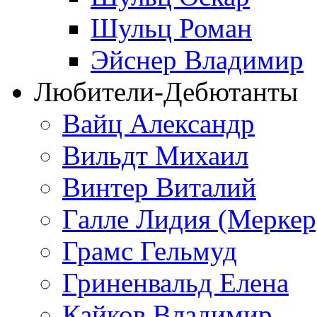
Шульц Роман
Эйснер Владимир
Любители-Дебютанты
Вайц Александр
Вильдт Михаил
Винтер Виталий
Галле Лидия (Меркер
Грамс Гельмуд
Гриненвальд Елена
Кайков Владимир