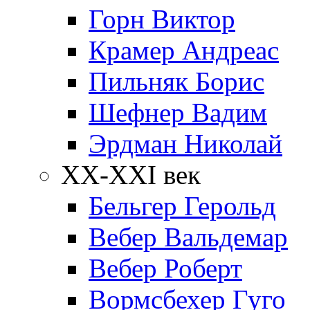
Горн Виктор
Крамер Андреас
Пильняк Борис
Шефнер Вадим
Эрдман Николай
ХХ-XXI век
Бельгер Герольд
Вебер Вальдемар
Вебер Роберт
Вормсбехер Гуго