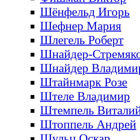
Шёнфельд Игорь
Шефнер Мария
Шлегель Роберт
Шнайдер-Стремяко
Шнайдер Владими
Штайнмарк Розe
Штеле Владимир
Штемпель Витали
Штоппель Андрей
Шульц Оскар