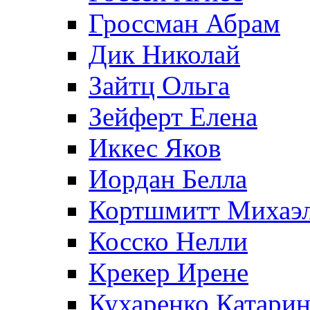
Гроссман Абрам
Дик Николай
Зайтц Ольга
Зейферт Елена
Иккес Яков
Иордан Белла
Кортшмитт Михаэ
Косско Нелли
Крекер Ирене
Кухаренко Катарин