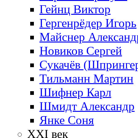
Гейнц Виктор
Гергенрёдер Игорь
Майснер Александ
Новиков Сергей
Сукачёв (Шпрингер
Тильманн Мартин
Шифнер Карл
Шмидт Александр
Янке Соня
XXI век