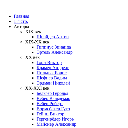
Главная
1-я стр.
Авторы
XIX век
Шнайдер Антон
XIX-XX век
Гиппиус Зинаида
Эртель Александр
XX век
Горн Виктор
Крамер Андреас
Пильняк Борис
Шефнер Вадим
Эрдман Николай
ХХ-XXI век
Бельгер Герольд
Вебер Вальдемар
Вебер Роберт
Вормсбехер Гуго
Гейнц Виктор
Гергенрёдер Игорь
Майснер Александр