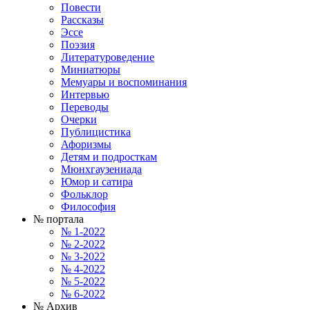
Повести
Рассказы
Эссе
Поэзия
Литературоведение
Миниатюры
Мемуары и воспоминания
Интервью
Переводы
Очерки
Публицистика
Афоризмы
Детям и подросткам
Мюнхгаузениада
Юмор и сатира
Фольклор
Философия
№ портала
№ 1-2022
№ 2-2022
№ 3-2022
№ 4-2022
№ 5-2022
№ 6-2022
№ Архив