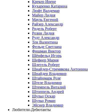
Крекер Ирене
Кухаренко Катарина
Люфт Валдемaр
Майер Лидия
Мауль Евгений
Райзер Александр
Ридель Роберт
Розин Лидия
Рудт Александр
Тен Валентина
Фельде Светлана
Фишман Виктор
Шёнфельд Игорь
Шефнер Мария
Шлегель Роберт
Шнайдер-Стремякова Антонина
Шнайдер Владимир
Штайнмарк Розe
Штеле Владимир
Штемпель Виталий
Штоппель Андрей
Шульц Оскар
Шульц Роман
Эйснер Владимир
Любители-Дебютанты