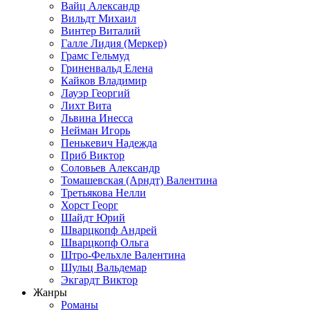
Вайц Александр
Вильдт Михаил
Винтер Виталий
Галле Лидия (Меркер)
Грамс Гельмуд
Гриненвальд Елена
Кайков Владимир
Лауэр Георгий
Лихт Вита
Львина Инесса
Нейман Игорь
Пенькевич Надежда
Приб Виктор
Соловьев Александр
Томашевская (Арндт) Валентина
Третьякова Нелли
Хорст Георг
Шайдт Юрий
Шварцкопф Андрей
Шварцкопф Ольга
Штро-Фельхле Валентина
Шульц Вальдемар
Экгардт Виктор
Жанры
Романы