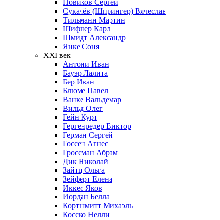
Новиков Сергей
Сукачёв (Шпрингер) Вячеслав
Тильманн Мартин
Шифнер Карл
Шмидт Александр
Янке Соня
XXI век
Антони Иван
Бауэр Лалита
Бер Иван
Блюме Павел
Ванке Вальдемар
Вильд Олег
Гейн Курт
Гергенредер Виктор
Герман Сергей
Госсен Агнес
Гроссман Абрам
Дик Николай
Зайтц Ольга
Зейферт Елена
Иккес Яков
Иордан Белла
Кортшмитт Михаэль
Косско Нелли