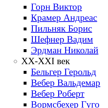
Горн Виктор
Крамер Андреас
Пильняк Борис
Шефнер Вадим
Эрдман Николай
ХХ-XXI век
Бельгер Герольд
Вебер Вальдемар
Вебер Роберт
Вормсбехер Гуго