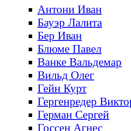
Антони Иван
Бауэр Лалита
Бер Иван
Блюме Павел
Ванке Вальдемар
Вильд Олег
Гейн Курт
Гергенредер Викто
Герман Сергей
Госсен Агнес