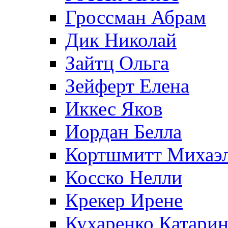
Гроссман Абрам
Дик Николай
Зайтц Ольга
Зейферт Елена
Иккес Яков
Иордан Белла
Кортшмитт Михаэ
Косско Нелли
Крекер Ирене
Кухаренко Катарин