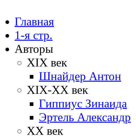
Главная
1-я стр.
Авторы
XIX век
Шнайдер Антон
XIX-XX век
Гиппиус Зинаида
Эртель Александр
XX век