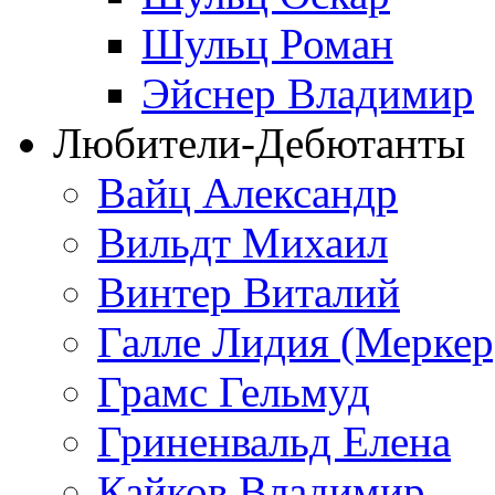
Шульц Роман
Эйснер Владимир
Любители-Дебютанты
Вайц Александр
Вильдт Михаил
Винтер Виталий
Галле Лидия (Меркер
Грамс Гельмуд
Гриненвальд Елена
Кайков Владимир