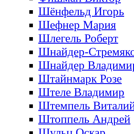
Шёнфельд Игорь
Шефнер Мария
Шлегель Роберт
Шнайдер-Стремяко
Шнайдер Владими
Штайнмарк Розe
Штеле Владимир
Штемпель Витали
Штоппель Андрей
Шульц Оскар