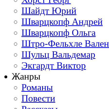
Шайдт Юрий
Шварцкопф Андрей
Шварцкопф Ольга
Штро-Фельхле Вален
Шульц Вальдемар
Экгардт Виктор
Жанры
Романы
Повести