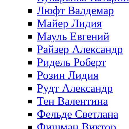
Люфт Валдемaр
Майер Лидия
Мауль Евгений
Райзер Александр
Ридель Роберт
Розин Лидия
Рудт Александр
Тен Валентина
Фельде Светлана
Фишман Виктор