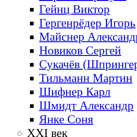
Гейнц Виктор
Гергенрёдер Игорь
Майснер Александ
Новиков Сергей
Сукачёв (Шпрингер
Тильманн Мартин
Шифнер Карл
Шмидт Александр
Янке Соня
XXI век