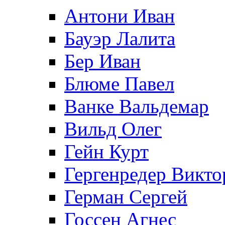
Антони Иван
Бауэр Лалита
Бер Иван
Блюме Павел
Ванке Вальдемар
Вильд Олег
Гейн Курт
Гергенредер Викто
Герман Сергей
Госсен Агнес