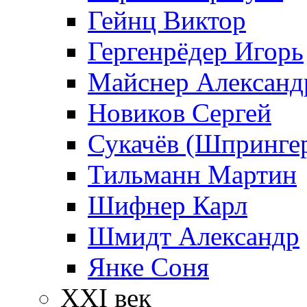
Гейнц Виктор
Гергенрёдер Игорь
Майснер Александ
Новиков Сергей
Сукачёв (Шпрингер
Тильманн Мартин
Шифнер Карл
Шмидт Александр
Янке Соня
XXI век