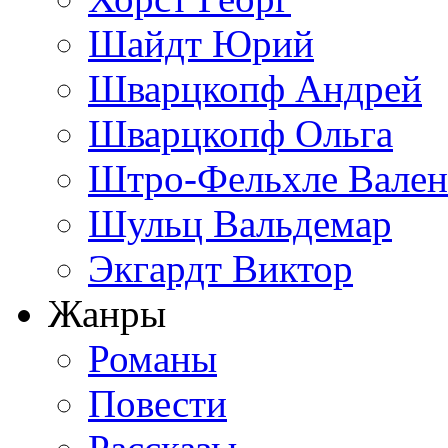
Шайдт Юрий
Шварцкопф Андрей
Шварцкопф Ольга
Штро-Фельхле Вален
Шульц Вальдемар
Экгардт Виктор
Жанры
Романы
Повести