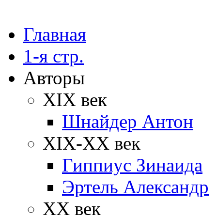
Главная
1-я стр.
Авторы
XIX век
Шнайдер Антон
XIX-XX век
Гиппиус Зинаида
Эртель Александр
XX век