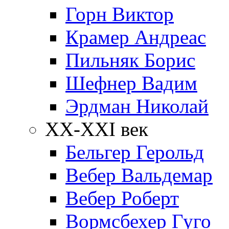
Горн Виктор
Крамер Андреас
Пильняк Борис
Шефнер Вадим
Эрдман Николай
ХХ-XXI век
Бельгер Герольд
Вебер Вальдемар
Вебер Роберт
Вормсбехер Гуго