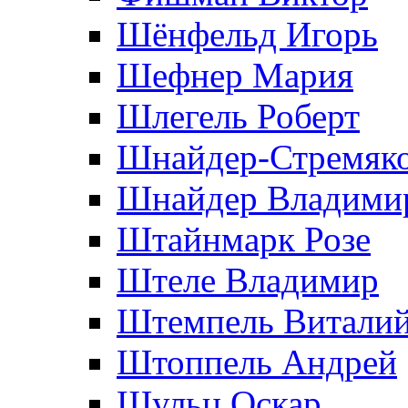
Шёнфельд Игорь
Шефнер Мария
Шлегель Роберт
Шнайдер-Стремяко
Шнайдер Владими
Штайнмарк Розe
Штеле Владимир
Штемпель Витали
Штоппель Андрей
Шульц Оскар