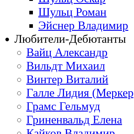
Шульц Роман
Эйснер Владимир
Любители-Дебютанты
Вайц Александр
Вильдт Михаил
Винтер Виталий
Галле Лидия (Меркер
Грамс Гельмуд
Гриненвальд Елена
Кайков Владимир