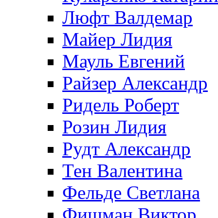
Люфт Валдемaр
Майер Лидия
Мауль Евгений
Райзер Александр
Ридель Роберт
Розин Лидия
Рудт Александр
Тен Валентина
Фельде Светлана
Фишман Виктор