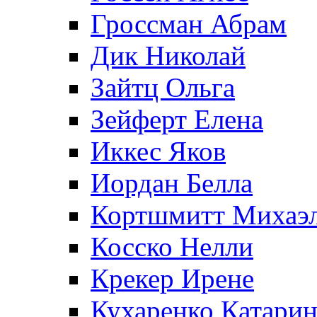
Гроссман Абрам
Дик Николай
Зайтц Ольга
Зейферт Елена
Иккес Яков
Иордан Белла
Кортшмитт Михаэ
Косско Нелли
Крекер Ирене
Кухаренко Катарин